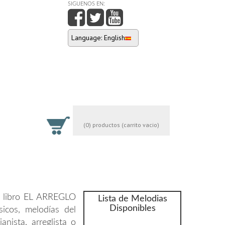
SIGUENOS EN:
Language: English
(0) productos (carrito vacio)
el libro EL ARREGLO
Lista de Melodias
Disponibles
icos, melodías del
anista, arreglista o