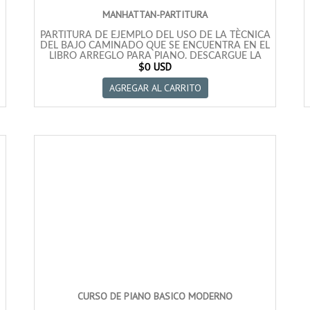
MOONLIGHT SERENADE
MANHATTAN-PARTITURA
RELEASE ME
SEPTEMBER IN THE RAIN
SIEMPRE EN MI CORAZON
PARTITURA DE EJEMPLO DEL USO DE LA TÈCNICA
SILENT NIGHT
DEL BAJO CAMINADO QUE SE ENCUENTRA EN EL
SMOKE GETS IN YOUR EYES
LIBRO ARREGLO PARA PIANO. DESCARGUE LA
SOMOS DIFERENTES
USD
PARTITURA DE EJEMPLO GRATIS.
$0
SOMOS NOVIOS
STAR DUST
AGREGAR AL CARRITO
STELLA BY STARLIGHT
STRANGER IN PARADISE
STRANGER ON THE SHORE
SUMMERTIME
TEA FOR TWO
THREE COINS IN THE FOUNTAIN
TONIGHT
UNFORGETTABLE
WHISPERING
WHITE CHRISTMAS
YESTERDAYS
YOU´RE MY EVERYTHING
CURSO DE PIANO BASICO MODERNO