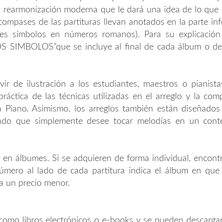
a rearmonización moderna que le dará una idea de lo que
compases de las partituras llevan anotados en la parte inf
tes símbolos en números romanos). Para su explicación
IMBOLOS”que se incluye al final de cada álbum o de 
vir de ilustración a los estudiantes, maestros o pianist
áctica de las técnicas utilizadas en el arreglo y la com
a Piano. Asimismo, los arreglos también están diseñados 
nzado que simplemente desee tocar melodías en un con
 en álbumes. Si se adquieren de forma individual, encont
mero al lado de cada partitura indica el álbum en que e
a un precio menor.
omo libros electrónicos o e-books y se pueden descargar 