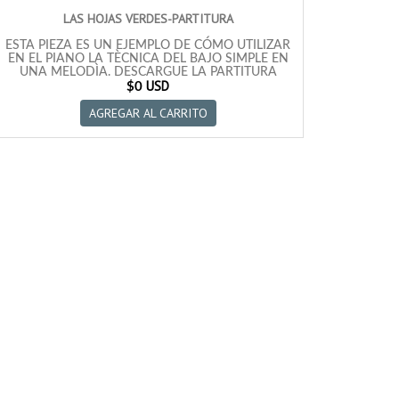
EJERCICIOS PARA PRACTICAR DISTRIBUCIONES
LAS HOJAS VERDES-PARTITURA
LIBRES
ESTA PIEZA ES UN EJEMPLO DE CÓMO UTILIZAR
EN EL PIANO LA TÈCNICA DEL BAJO SIMPLE EN
UNA MELODÌA. DESCARGUE LA PARTITURA
USD
GRATIS.
$0
AGREGAR AL CARRITO