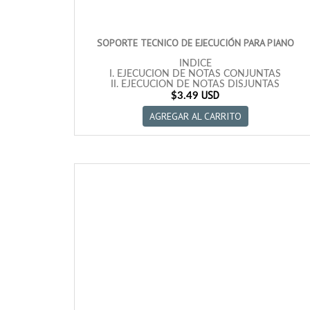
SOPORTE TECNICO DE EJECUCIÓN PARA PIANO
INDICE
I. EJECUCION DE NOTAS CONJUNTAS
II. EJECUCION DE NOTAS DISJUNTAS
USD
III. EJECUCION DE NOTAS DOBLES
$3.49
IV. EJECUCION DE LOS ACORDES
AGREGAR AL CARRITO