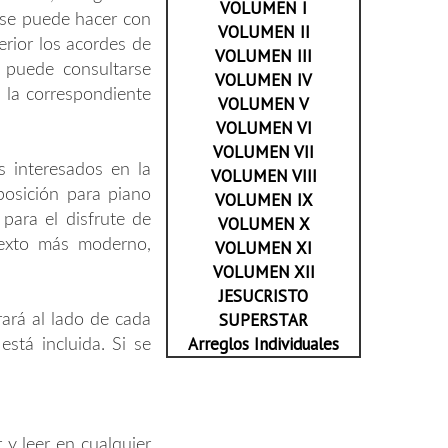
VOLUMEN I
 se puede hacer con
VOLUMEN II
erior los acordes de
VOLUMEN III
 puede consultarse
VOLUMEN IV
la correspondiente
VOLUMEN V
VOLUMEN VI
VOLUMEN VII
as interesados en la
VOLUMEN VIII
posición para piano
VOLUMEN IX
para el disfrute de
VOLUMEN X
texto más moderno,
VOLUMEN XI
VOLUMEN XII
JESUCRISTO
SUPERSTAR
rará al lado de cada
Arreglos Individuales
stá incluida. Si se
y leer en cualquier