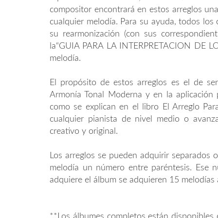
compositor encontrará en estos arreglos un
cualquier melodía. Para su ayuda, todos los 
su rearmonización (con sus correspondien
la“GUIA PARA LA INTERPRETACION DE LOS S
melodía.
El propósito de estos arreglos es el de ser
Armonía Tonal Moderna y en la aplicación pr
como se explican en el libro El Arreglo Par
cualquier pianista de nivel medio o ava
creativo y original.
Los arreglos se pueden adquirir separados o
melodía un número entre paréntesis. Ese nú
adquiere el álbum se adquieren 15 melodías 
**Los álbumes completos están disponibles c