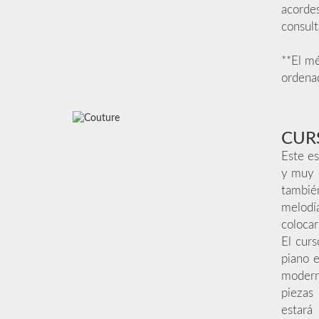
acorde
consul
**El mé
ordenad
CUR
Este es
y muy c
tambié
melodí
colocar
El curs
piano 
moderna
piezas 
estará