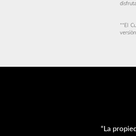
disfrut
**El C
versiòn
“La propied