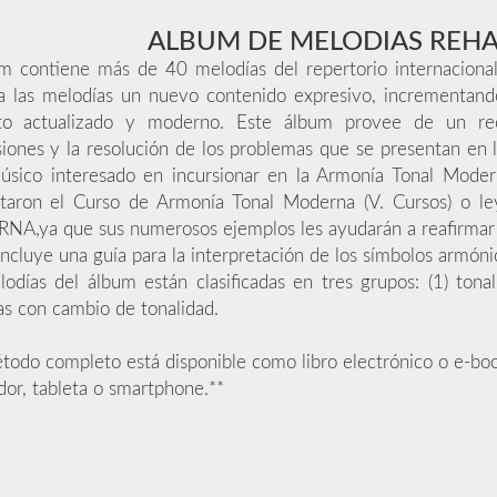
ALBUM DE MELODIAS REH
m contiene más de 40 melodías del repertorio internacional
a las melodías un nuevo contenido expresivo, incrementand
to actualizado y moderno. Este álbum provee de un rec
iones y la resolución de los problemas que se presentan en l
úsico interesado en incursionar en la Armonía Tonal Mode
taron el Curso de Armonía Tonal Moderna (V. Cursos) o 
A,ya que sus numerosos ejemplos les ayudarán a reafirmar y 
ncluye una guía para la interpretación de los símbolos armónico
odías del álbum están clasificadas en tres grupos: (1) tona
s con cambio de tonalidad.
todo completo está disponible como libro electrónico o e-boo
or, tableta o smartphone.**