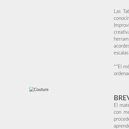
Las Ta
conoci
Improv
creativ
herrami
acordes
escalas
**El mé
ordenad
BRE
El mate
con me
proced
aprend