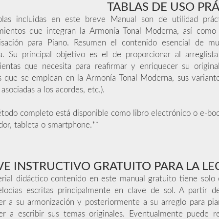
TABLAS DE USO PR
blas incluidas en este breve Manual son de utilidad práct
mientos que integran la Armonía Tonal Moderna, así como 
isación para Piano. Resumen el contenido esencial de mu
a. Su principal objetivo es el de proporcionar al arreglis
entas que necesita para reafirmar y enriquecer su original
 que se emplean en la Armonía Tonal Moderna, sus variantes,
 asociadas a los acordes, etc.).
todo completo está disponible como libro electrónico o e-boo
or, tableta o smartphone.**
VE INSTRUCTIVO GRATUITO PARA LA LE
rial didáctico contenido en este manual gratuito tiene solo el
lodías escritas principalmente en clave de sol. A partir d
er a su armonización y posteriormente a su arreglo para pi
er a escribir sus temas originales. Eventualmente puede re