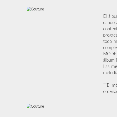
El álbu
dando 
contex
progres
todo m
comple
MODERN
álbum i
Las mel
melodía
**El mé
ordenad