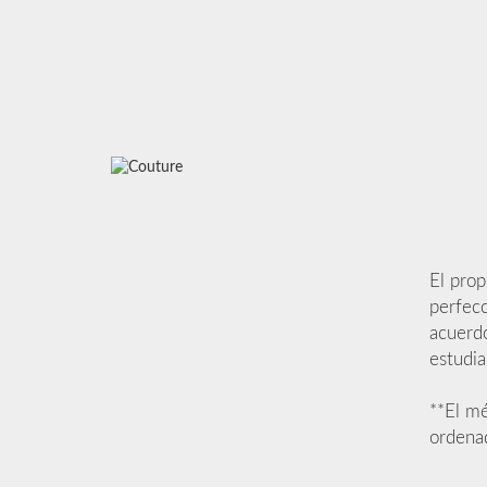
El prop
perfec
acuerdo
estudia
**El mé
ordenad