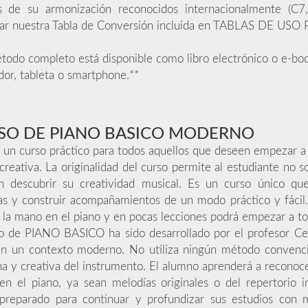
s de su armonización reconocidos internacionalmente (C7
tar nuestra Tabla de Conversión incluida en TABLAS DE USO
todo completo está disponible como libro electrónico o e-boo
or, tableta o smartphone.**
SO DE PIANO BASICO MODERNO
 un curso práctico para todos aquellos que deseen empezar a
reativa. La originalidad del curso permite al estudiante no 
n descubrir su creatividad musical. Es un curso único qu
as y construir acompañamientos de un modo práctico y fáci
 la mano en el piano y en pocas lecciones podrá empezar a toca
o de PIANO BASICO ha sido desarrollado por el profesor Cesa
en un contexto moderno. No utiliza ningún método convenci
 y creativa del instrumento. El alumno aprenderá a reconocer 
en el piano, ya sean melodías originales o del repertorio int
 preparado para continuar y profundizar sus estudios co