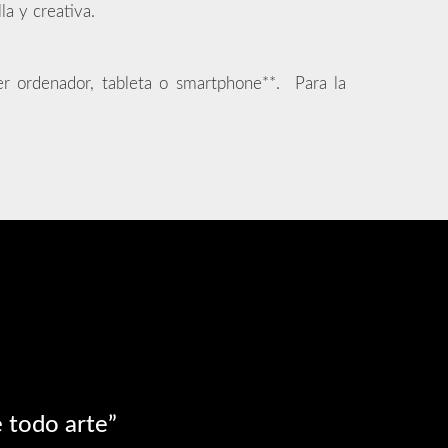
la y creativa.
er ordenador, tableta o smartphone**. Para la
e todo arte”